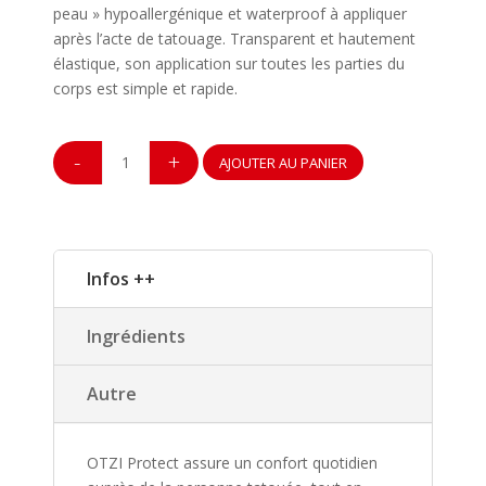
peau » hypoallergénique et waterproof à appliquer
après l’acte de tatouage. Transparent et hautement
élastique, son application sur toutes les parties du
corps est simple et rapide.
quantité
-
+
AJOUTER AU PANIER
de
OTZI
Protect
Film
Infos ++
Protecteur
-
Sachets
Ingrédients
10cm
x
Autre
15cm
OTZI Protect assure un confort quotidien