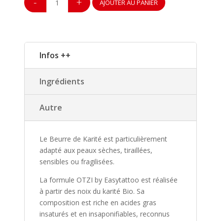
-
+
AJOUTER AU PANIER
de
Beurre
de
Karité
Infos ++
BIO
après
tatouage
Ingrédients
pot
25g
Autre
Le Beurre de Karité est particulièrement
adapté aux peaux sèches, tiraillées,
sensibles ou fragilisées.
La formule OTZI by Easytattoo est réalisée
à partir des noix du karité Bio. Sa
composition est riche en acides gras
insaturés et en insaponifiables, reconnus