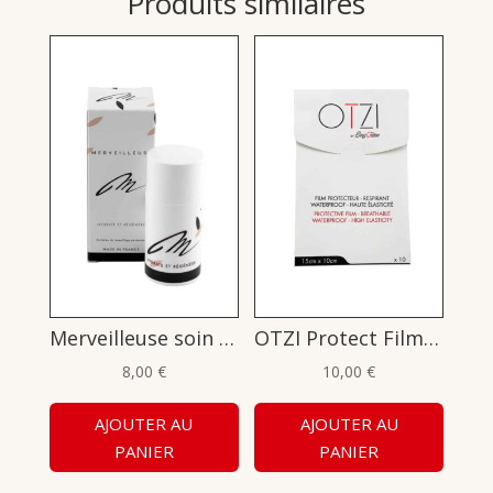
Produits similaires
Merveilleuse soin maquillage permanent : Crème 15ml
OTZI Protect Film Protecteur – Sachets 10cm x 15cm
8,00
€
10,00
€
AJOUTER AU
AJOUTER AU
PANIER
PANIER