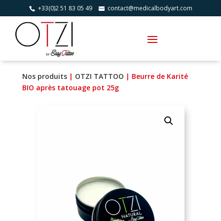
+33(0)2 51 83 05 49
contact@medicalbodyart.com
Nos produits
|
OTZI TATTOO
| Beurre de Karité
BIO après tatouage pot 25g